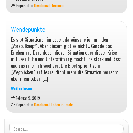
Gottesdienst
Gepostet in
Devotional
,
Termine
am
24.12.
um
15:00
Wendepunkte
Uhr
Es gibt Situationen im Leben, da wünsche ich mir den
„Vorspulknopf“. Aber diesem gibt es nicht… Gerade das
Erleben und Durchleben dieser Situation oder dieser Krise
mit Jesu Hilfe und Unterstützung macht uns stark und lässt
und uns innerlich wachsen. Die Bibel spricht vom
„Wegblicken“ auf Jesus. Nicht mehr die Situation herrscht
über mein Leben, […]
Weiterlesen
Wendepunkte
Februar 9, 2019
Gepostet in
Devotional
,
Leben ist mehr