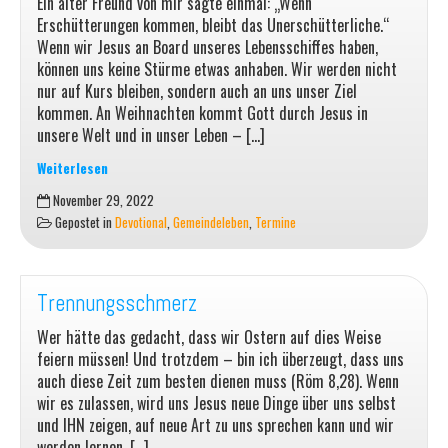
Ein alter Freund von mir sagte einmal: „Wenn
Erschütterungen kommen, bleibt das Unerschütterliche.“
Wenn wir Jesus an Board unseres Lebensschiffes haben,
können uns keine Stürme etwas anhaben. Wir werden nicht
nur auf Kurs bleiben, sondern auch an uns unser Ziel
kommen. An Weihnachten kommt Gott durch Jesus in
unsere Welt und in unser Leben – […]
Weiterlesen
Heiligabend-
November 29, 2022
Gottesdienst
Gepostet in
Devotional
,
Gemeindeleben
,
Termine
am
24.12.
um
15:00
Trennungsschmerz
Uhr
Wer hätte das gedacht, dass wir Ostern auf dies Weise
feiern müssen! Und trotzdem – bin ich überzeugt, dass uns
auch diese Zeit zum besten dienen muss (Röm 8,28). Wenn
wir es zulassen, wird uns Jesus neue Dinge über uns selbst
und IHN zeigen, auf neue Art zu uns sprechen kann und wir
werden lernen, […]