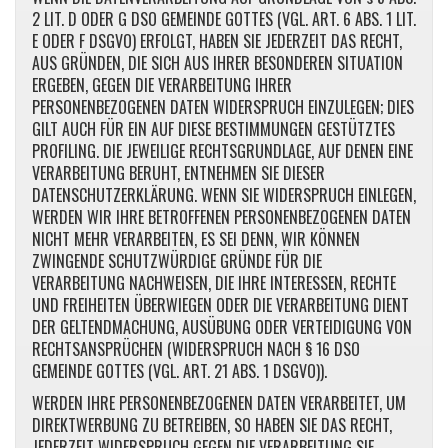
2 LIT. D ODER G DSO GEMEINDE GOTTES (VGL. ART. 6 ABS. 1 LIT.
E ODER F DSGVO) ERFOLGT, HABEN SIE JEDERZEIT DAS RECHT,
AUS GRÜNDEN, DIE SICH AUS IHRER BESONDEREN SITUATION
ERGEBEN, GEGEN DIE VERARBEITUNG IHRER
PERSONENBEZOGENEN DATEN WIDERSPRUCH EINZULEGEN; DIES
GILT AUCH FÜR EIN AUF DIESE BESTIMMUNGEN GESTÜTZTES
PROFILING. DIE JEWEILIGE RECHTSGRUNDLAGE, AUF DENEN EINE
VERARBEITUNG BERUHT, ENTNEHMEN SIE DIESER
DATENSCHUTZERKLÄRUNG. WENN SIE WIDERSPRUCH EINLEGEN,
WERDEN WIR IHRE BETROFFENEN PERSONENBEZOGENEN DATEN
NICHT MEHR VERARBEITEN, ES SEI DENN, WIR KÖNNEN
ZWINGENDE SCHUTZWÜRDIGE GRÜNDE FÜR DIE
VERARBEITUNG NACHWEISEN, DIE IHRE INTERESSEN, RECHTE
UND FREIHEITEN ÜBERWIEGEN ODER DIE VERARBEITUNG DIENT
DER GELTENDMACHUNG, AUSÜBUNG ODER VERTEIDIGUNG VON
RECHTSANSPRÜCHEN (WIDERSPRUCH NACH § 16 DSO
GEMEINDE GOTTES (VGL. ART. 21 ABS. 1 DSGVO)).
WERDEN IHRE PERSONENBEZOGENEN DATEN VERARBEITET, UM
DIREKTWERBUNG ZU BETREIBEN, SO HABEN SIE DAS RECHT,
JEDERZEIT WIDERSPRUCH GEGEN DIE VERARBEITUNG SIE