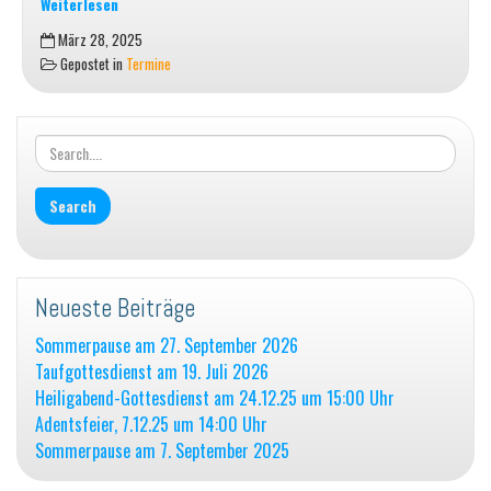
Weiterlesen
Christsein
März 28, 2025
in
Gepostet in
Termine
der
Verfolgung
–
Was
hat
das
mit
uns
zu
tun?
Neueste Beiträge
Sommerpause am 27. September 2026
Taufgottesdienst am 19. Juli 2026
Heiligabend-Gottesdienst am 24.12.25 um 15:00 Uhr
Adentsfeier, 7.12.25 um 14:00 Uhr
Sommerpause am 7. September 2025